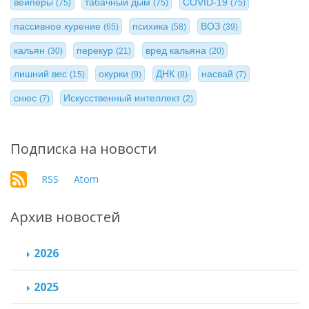
вейперы
табачный дым
COVID-19
(75)
(75)
(75)
пассивное курение
психика
ВОЗ
(65)
(58)
(39)
кальян
перекур
вред кальяна
(30)
(21)
(20)
лишний вес
окурки
ДНК
насвай
(15)
(9)
(8)
(7)
снюс
Искусственный интеллект
(7)
(2)
Подписка на новости
RSS
Atom
Архив новостей
2026
2025