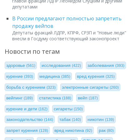
главой фракции ЛДПР Леонидом Слуцким и другими
депутатами
В России предлагают полностью запретить
продажу вейпов
Депутаты фракций ЛДПР, КПРФ, СРЗП и "Новые люди"
внесли в Госдуму соответствующий законопроект
Новости по тегам
здоровье
исследования
заболевания
(561)
(422)
(393)
курение
медицина
вред курения
(393)
(385)
(325)
борьба с курением
электронные сигареты
(323)
(260)
вейпинг
статистика
вейп
(189)
(188)
(187)
курение и дети
сигареты
(162)
(150)
законодательство
табак
никотин
(144)
(140)
(139)
запрет курения
вред никотина
рак
(128)
(92)
(80)