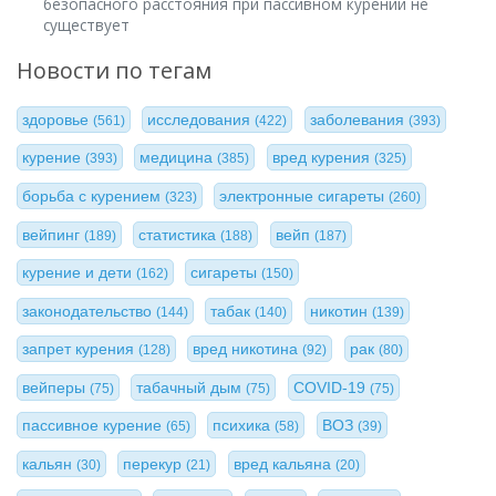
безопасного расстояния при пассивном курении не
существует
Новости по тегам
здоровье
исследования
заболевания
(561)
(422)
(393)
курение
медицина
вред курения
(393)
(385)
(325)
борьба с курением
электронные сигареты
(323)
(260)
вейпинг
статистика
вейп
(189)
(188)
(187)
курение и дети
сигареты
(162)
(150)
законодательство
табак
никотин
(144)
(140)
(139)
запрет курения
вред никотина
рак
(128)
(92)
(80)
вейперы
табачный дым
COVID-19
(75)
(75)
(75)
пассивное курение
психика
ВОЗ
(65)
(58)
(39)
кальян
перекур
вред кальяна
(30)
(21)
(20)