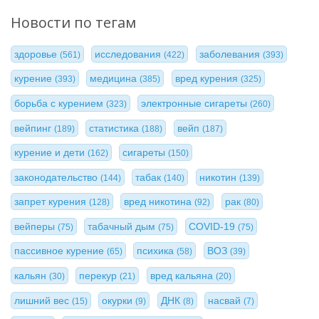
Новости по тегам
здоровье
исследования
заболевания
(561)
(422)
(393)
курение
медицина
вред курения
(393)
(385)
(325)
борьба с курением
электронные сигареты
(323)
(260)
вейпинг
статистика
вейп
(189)
(188)
(187)
курение и дети
сигареты
(162)
(150)
законодательство
табак
никотин
(144)
(140)
(139)
запрет курения
вред никотина
рак
(128)
(92)
(80)
вейперы
табачный дым
COVID-19
(75)
(75)
(75)
пассивное курение
психика
ВОЗ
(65)
(58)
(39)
кальян
перекур
вред кальяна
(30)
(21)
(20)
лишний вес
окурки
ДНК
насвай
(15)
(9)
(8)
(7)