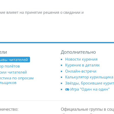
ние влияет на принятие решения о свидании и
ели
Дополнительно
Новости курения
ывы читателей
Курение в деталях
ор полётов
Онлайн-встречи
рии читателей
Калькулятор курильщика
истика по опросам
ильщиков
Звёзды, бросившие кури
Игра "Один на один"
ничество:
Официальные группы в соц