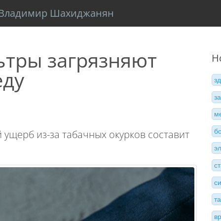
Владимир Шахиджанян
ьтры загрязняют
Н
еду
з
з
м
б
й ущерб из-за табачных окурков составит
э
с
с
т
в