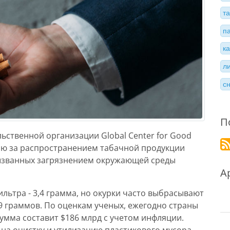
т
п
к
л
с
П
ственной организации Global Center for Good
олю за распространением табачной продукции
вызванных загрязнением окружающей среды
А
льтра - 3,4 грамма, но окурки часто выбрасывают
9 граммов. По оценкам ученых, ежегодно страны
 сумма составит $186 млрд с учетом инфляции.