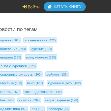
ЧИТАТЬ
КНИГУ
Войти
овости по тегам
доровье
исследования
(561)
(422)
аболевания
курение
(393)
(393)
едицина
вред курения
(385)
(325)
орьба с курением
(323)
лектронные сигареты
вейпинг
(260)
(189)
татистика
вейп
курение и дети
(188)
(187)
(162)
игареты
законодательство
(150)
(144)
абак
никотин
запрет курения
(140)
(139)
(128)
ред никотина
рак
вейперы
(92)
(80)
(75)