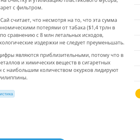
на очистку и утилизацию пластикового мусора,
арет с фильтром.
ай считает, что несмотря на то, что эта сумма
номическими потерями от табака ($1,4 трлн в
по сравнению с 8 млн летальных исходов,
кологические издержки не следует преуменьшать.
 цифры являются приблизительными, потому что в
металлов и химических веществ в сигаретных
ран с наибольшим количеством окурков лидируют
 Филиппины.
истика