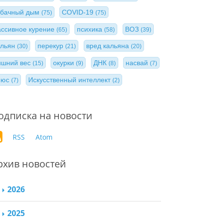
абачный дым
COVID-19
(75)
(75)
ассивное курение
психика
ВОЗ
(65)
(58)
(39)
альян
перекур
вред кальяна
(30)
(21)
(20)
ишний вес
окурки
ДНК
насвай
(15)
(9)
(8)
(7)
нюс
Искусственный интеллект
(7)
(2)
одписка на новости
RSS
Atom
рхив новостей
2026
2025