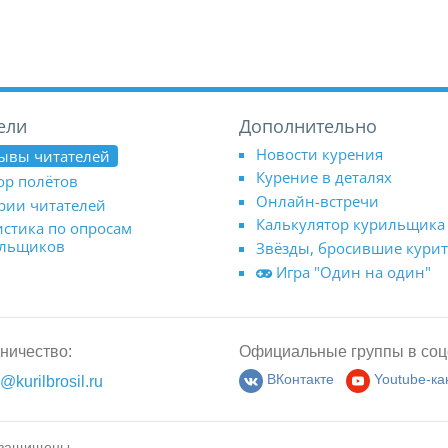
ели
Дополнительно
Новости курения
ывы читателей
Курение в деталях
ор полётов
Онлайн-встречи
рии читателей
Калькулятор курильщика
истика по опросам
ильщиков
Звёзды, бросившие кури
Игра "Один на один"
ничество:
Официальные группы в соц
@kurilbrosil.ru
ВКонтакте
Youtube-ка
 защищены.