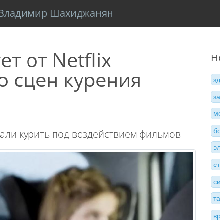
Владимир Шахиджанян
т от Netflix
Н
о сцен курения
з
з
м
б
али курить под воздействием фильмов
э
с
с
т
в