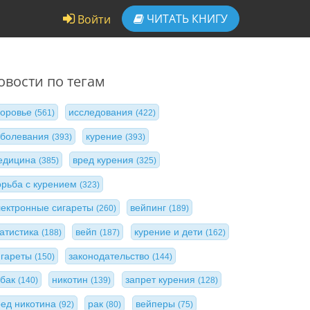
ЧИТАТЬ
КНИГУ
Войти
овости по тегам
доровье
исследования
(561)
(422)
аболевания
курение
(393)
(393)
едицина
вред курения
(385)
(325)
орьба с курением
(323)
лектронные сигареты
вейпинг
(260)
(189)
татистика
вейп
курение и дети
(188)
(187)
(162)
игареты
законодательство
(150)
(144)
абак
никотин
запрет курения
(140)
(139)
(128)
ред никотина
рак
вейперы
(92)
(80)
(75)