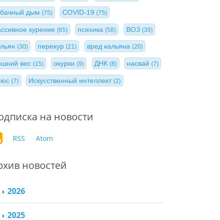
абачный дым
COVID-19
(75)
(75)
ассивное курение
психика
ВОЗ
(65)
(58)
(39)
альян
перекур
вред кальяна
(30)
(21)
(20)
ишний вес
окурки
ДНК
насвай
(15)
(9)
(8)
(7)
нюс
Искусственный интеллект
(7)
(2)
одписка на новости
RSS
Atom
рхив новостей
2026
2025