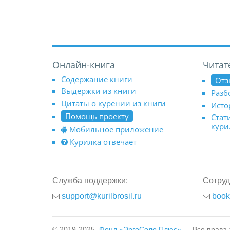
Онлайн-книга
Читат
Содержание книги
Отз
Выдержки из книги
Разб
Цитаты о курении из книги
Исто
Помощь проекту
Стат
кур
Мобильное приложение
Курилка отвечает
Служба поддержки:
Сотруд
support@kurilbrosil.ru
book
© 2019-2025,
Фонд «ЭргоСоло Плюс»
— Все права