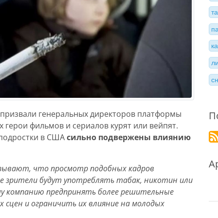
т
п
к
л
с
 призвали генеральных директоров платформы
П
х герои фильмов и сериалов курят или вейпят.
 подростки в США
сильно подвержены влиянию
А
азывают, что просмотр подобных кадров
е зрители будут употреблять табак, никотин или
шу компанию предпринять более решительные
 сцен и ограничить их влияние на молодых