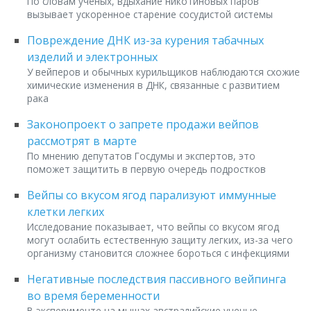
По словам ученых, вдыхание никотиновых паров
вызывает ускоренное старение сосудистой системы
Повреждение ДНК из-за курения табачных
изделий и электронных
У вейперов и обычных курильщиков наблюдаются схожие
химические изменения в ДНК, связанные с развитием
рака
Законопроект о запрете продажи вейпов
рассмотрят в марте
По мнению депутатов Госдумы и экспертов, это
поможет защитить в первую очередь подростков
Вейпы со вкусом ягод парализуют иммунные
клетки легких
Исследование показывает, что вейпы со вкусом ягод
могут ослабить естественную защиту легких, из-за чего
организму становится сложнее бороться с инфекциями
Негативные последствия пассивного вейпинга
во время беременности
В эксперименте на мышах австралийские ученые