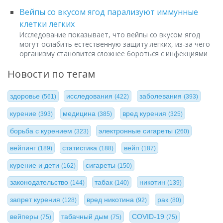
Вейпы со вкусом ягод парализуют иммунные
клетки легких
Исследование показывает, что вейпы со вкусом ягод
могут ослабить естественную защиту легких, из-за чего
организму становится сложнее бороться с инфекциями
Новости по тегам
здоровье
исследования
заболевания
(561)
(422)
(393)
курение
медицина
вред курения
(393)
(385)
(325)
борьба с курением
электронные сигареты
(323)
(260)
вейпинг
статистика
вейп
(189)
(188)
(187)
курение и дети
сигареты
(162)
(150)
законодательство
табак
никотин
(144)
(140)
(139)
запрет курения
вред никотина
рак
(128)
(92)
(80)
вейперы
табачный дым
COVID-19
(75)
(75)
(75)