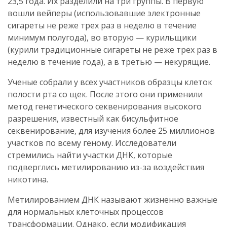
23,5 года. Их разделили на три группы. В первую
вошли вейперы (использовавшие электронные
сигареты не реже трех раз в неделю в течение
минимум полугода), во вторую — курильщики
(курили традиционные сигареты не реже трех раз в
неделю в течение года), а в третью — некурящие.
Ученые собрали у всех участников образцы клеток
полости рта со щек. После этого они применили
метод генетического секвенирования высокого
разрешения, известный как бисульфитное
секвенирование, для изучения более 25 миллионов
участков по всему геному. Исследователи
стремились найти участки ДНК, которые
подверглись метилированию из-за воздействия
никотина.
Метилированием ДНК называют жизненно важные
для нормальных клеточных процессов
трансформации. Однако, если модификация