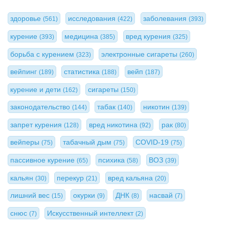
здоровье
исследования
заболевания
(561)
(422)
(393)
курение
медицина
вред курения
(393)
(385)
(325)
борьба с курением
электронные сигареты
(323)
(260)
вейпинг
статистика
вейп
(189)
(188)
(187)
курение и дети
сигареты
(162)
(150)
законодательство
табак
никотин
(144)
(140)
(139)
запрет курения
вред никотина
рак
(128)
(92)
(80)
вейперы
табачный дым
COVID-19
(75)
(75)
(75)
пассивное курение
психика
ВОЗ
(65)
(58)
(39)
кальян
перекур
вред кальяна
(30)
(21)
(20)
лишний вес
окурки
ДНК
насвай
(15)
(9)
(8)
(7)
снюс
Искусственный интеллект
(7)
(2)