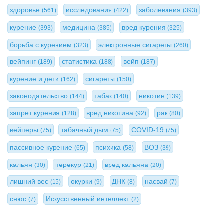
здоровье
исследования
заболевания
(561)
(422)
(393)
курение
медицина
вред курения
(393)
(385)
(325)
борьба с курением
электронные сигареты
(323)
(260)
вейпинг
статистика
вейп
(189)
(188)
(187)
курение и дети
сигареты
(162)
(150)
законодательство
табак
никотин
(144)
(140)
(139)
запрет курения
вред никотина
рак
(128)
(92)
(80)
вейперы
табачный дым
COVID-19
(75)
(75)
(75)
пассивное курение
психика
ВОЗ
(65)
(58)
(39)
кальян
перекур
вред кальяна
(30)
(21)
(20)
лишний вес
окурки
ДНК
насвай
(15)
(9)
(8)
(7)
снюс
Искусственный интеллект
(7)
(2)