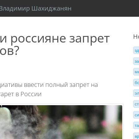
Владимир Шахиджанян
и россияне запрет
Н
ов?
з
з
м
б
циативы ввести полный запрет на
арет в России
э
с
с
т
в