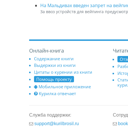
На Мальдивах введен запрет на вейпи
За ввоз устройств для вейпинга предусмот
Онлайн-книга
Читат
Содержание книги
Отз
Выдержки из книги
Разб
Цитаты о курении из книги
Исто
Помощь проекту
Стат
кур
Мобильное приложение
Курилка отвечает
Служба поддержки:
Сотруд
support@kurilbrosil.ru
book