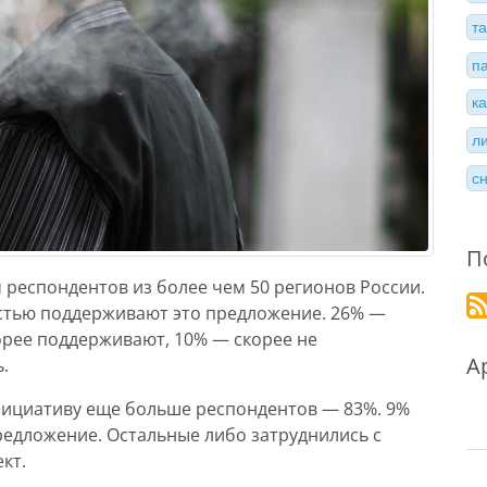
т
п
к
л
с
П
ч респондентов из более чем 50 регионов России.
остью поддерживают это предложение. 26% —
рее поддерживают, 10% — скорее не
А
.
инициативу еще больше респондентов — 83%. 9%
едложение. Остальные либо затруднились с
кт.