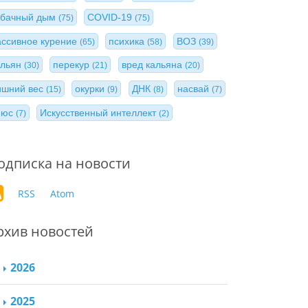
абачный дым
COVID-19
(75)
(75)
ассивное курение
психика
ВОЗ
(65)
(58)
(39)
альян
перекур
вред кальяна
(30)
(21)
(20)
ишний вес
окурки
ДНК
насвай
(15)
(9)
(8)
(7)
нюс
Искусственный интеллект
(7)
(2)
одписка на новости
RSS
Atom
рхив новостей
2026
2025