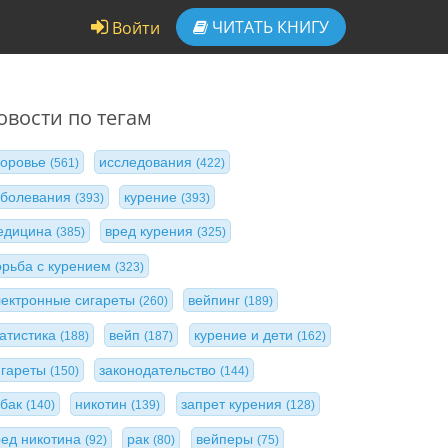
ЧИТАТЬ
КНИГУ
Войти
овости по тегам
доровье
исследования
(561)
(422)
аболевания
курение
(393)
(393)
едицина
вред курения
(385)
(325)
орьба с курением
(323)
лектронные сигареты
вейпинг
(260)
(189)
татистика
вейп
курение и дети
(188)
(187)
(162)
игареты
законодательство
(150)
(144)
абак
никотин
запрет курения
(140)
(139)
(128)
ред никотина
рак
вейперы
(92)
(80)
(75)