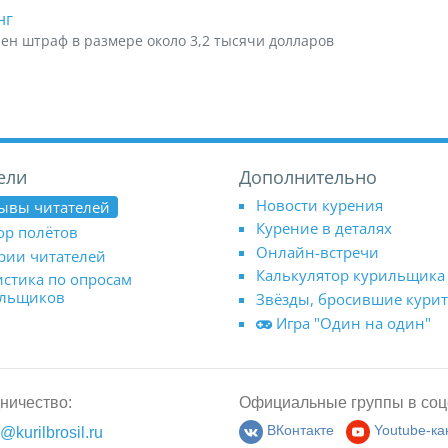
нг
рен штраф в размере около 3,2 тысячи долларов
ели
Дополнительно
Новости курения
ывы читателей
Курение в деталях
ор полётов
Онлайн-встречи
рии читателей
Калькулятор курильщика
истика по опросам
ильщиков
Звёзды, бросившие кури
Игра "Один на один"
ничество:
Официальные группы в соц
@kurilbrosil.ru
ВКонтакте
Youtube-ка