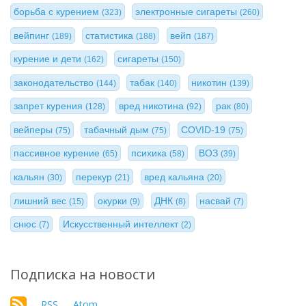
борьба с курением
электронные сигареты
(323)
(260)
вейпинг
статистика
вейп
(189)
(188)
(187)
курение и дети
сигареты
(162)
(150)
законодательство
табак
никотин
(144)
(140)
(139)
запрет курения
вред никотина
рак
(128)
(92)
(80)
вейперы
табачный дым
COVID-19
(75)
(75)
(75)
пассивное курение
психика
ВОЗ
(65)
(58)
(39)
кальян
перекур
вред кальяна
(30)
(21)
(20)
лишний вес
окурки
ДНК
насвай
(15)
(9)
(8)
(7)
снюс
Искусственный интеллект
(7)
(2)
Подписка на новости
RSS
Atom