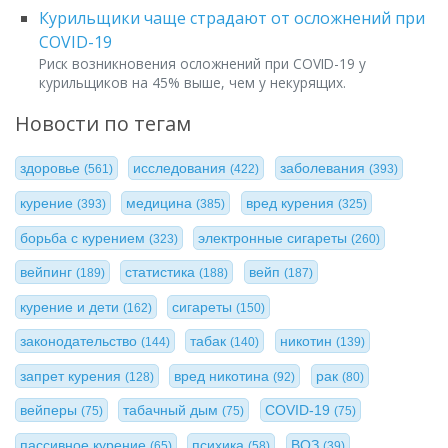
Курильщики чаще страдают от осложнений при
COVID-19
Риск возникновения осложнений при COVID-19 у
курильщиков на 45% выше, чем у некурящих.
Новости по тегам
здоровье
исследования
заболевания
(561)
(422)
(393)
курение
медицина
вред курения
(393)
(385)
(325)
борьба с курением
электронные сигареты
(323)
(260)
вейпинг
статистика
вейп
(189)
(188)
(187)
курение и дети
сигареты
(162)
(150)
законодательство
табак
никотин
(144)
(140)
(139)
запрет курения
вред никотина
рак
(128)
(92)
(80)
вейперы
табачный дым
COVID-19
(75)
(75)
(75)
пассивное курение
психика
ВОЗ
(65)
(58)
(39)