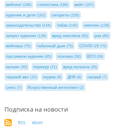
вейпинг
статистика
вейп
(189)
(188)
(187)
курение и дети
сигареты
(162)
(150)
законодательство
табак
никотин
(144)
(140)
(139)
запрет курения
вред никотина
рак
(128)
(92)
(80)
вейперы
табачный дым
COVID-19
(75)
(75)
(75)
пассивное курение
психика
ВОЗ
(65)
(58)
(39)
кальян
перекур
вред кальяна
(30)
(21)
(20)
лишний вес
окурки
ДНК
насвай
(15)
(9)
(8)
(7)
снюс
Искусственный интеллект
(7)
(2)
Подписка на новости
RSS
Atom