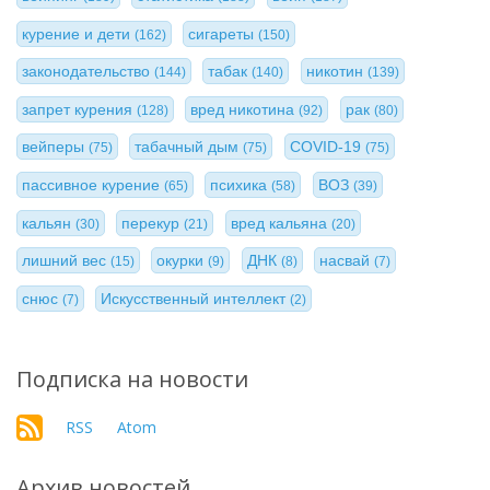
курение и дети
сигареты
(162)
(150)
законодательство
табак
никотин
(144)
(140)
(139)
запрет курения
вред никотина
рак
(128)
(92)
(80)
вейперы
табачный дым
COVID-19
(75)
(75)
(75)
пассивное курение
психика
ВОЗ
(65)
(58)
(39)
кальян
перекур
вред кальяна
(30)
(21)
(20)
лишний вес
окурки
ДНК
насвай
(15)
(9)
(8)
(7)
снюс
Искусственный интеллект
(7)
(2)
Подписка на новости
RSS
Atom
Архив новостей