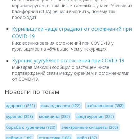
коронавирусом, в том числе тяжёлых случаев. Учёные из
Калифорнии (США) решили выяснить, почему так
происходит.
Курильщики чаще страдают от осложнений при
COVID-19
Риск возникновения осложнений при COVID-19 у
курильщиков на 45% выше, чем у некурящих.
Курение усугубляет осложнения при COVID-19
Минздрав Мексики сообщил о растущем числе
подтверждений связи между курением и осложнениями
от COVID-19.
Новости по тегам
здоровье
исследования
заболевания
(561)
(422)
(393)
курение
медицина
вред курения
(393)
(385)
(325)
борьба с курением
электронные сигареты
(323)
(260)
вейпинг
статистика
вейп
(189)
(188)
(187)