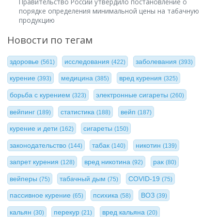
Правительство России утвердило постановление о
порядке определения минимальной цены на табачную
продукцию
Новости по тегам
здоровье
исследования
заболевания
(561)
(422)
(393)
курение
медицина
вред курения
(393)
(385)
(325)
борьба с курением
электронные сигареты
(323)
(260)
вейпинг
статистика
вейп
(189)
(188)
(187)
курение и дети
сигареты
(162)
(150)
законодательство
табак
никотин
(144)
(140)
(139)
запрет курения
вред никотина
рак
(128)
(92)
(80)
вейперы
табачный дым
COVID-19
(75)
(75)
(75)
пассивное курение
психика
ВОЗ
(65)
(58)
(39)
кальян
перекур
вред кальяна
(30)
(21)
(20)