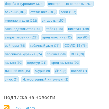
борьба с курением
электронные сигареты
(323)
(260)
вейпинг
статистика
вейп
(189)
(188)
(187)
курение и дети
сигареты
(162)
(150)
законодательство
табак
никотин
(144)
(140)
(139)
запрет курения
вред никотина
рак
(128)
(92)
(80)
вейперы
табачный дым
COVID-19
(75)
(75)
(75)
пассивное курение
психика
ВОЗ
(65)
(58)
(39)
кальян
перекур
вред кальяна
(30)
(21)
(20)
лишний вес
окурки
ДНК
насвай
(15)
(9)
(8)
(7)
снюс
Искусственный интеллект
(7)
(2)
Подписка на новости
RSS
Atom