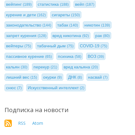
вейпинг
статистика
вейп
(189)
(188)
(187)
курение и дети
сигареты
(162)
(150)
законодательство
табак
никотин
(144)
(140)
(139)
запрет курения
вред никотина
рак
(128)
(92)
(80)
вейперы
табачный дым
COVID-19
(75)
(75)
(75)
пассивное курение
психика
ВОЗ
(65)
(58)
(39)
кальян
перекур
вред кальяна
(30)
(21)
(20)
лишний вес
окурки
ДНК
насвай
(15)
(9)
(8)
(7)
снюс
Искусственный интеллект
(7)
(2)
Подписка на новости
RSS
Atom