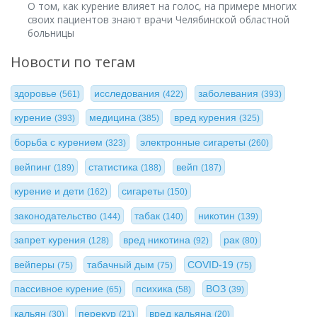
О том, как курение влияет на голос, на примере многих
своих пациентов знают врачи Челябинской областной
больницы
Новости по тегам
здоровье
исследования
заболевания
(561)
(422)
(393)
курение
медицина
вред курения
(393)
(385)
(325)
борьба с курением
электронные сигареты
(323)
(260)
вейпинг
статистика
вейп
(189)
(188)
(187)
курение и дети
сигареты
(162)
(150)
законодательство
табак
никотин
(144)
(140)
(139)
запрет курения
вред никотина
рак
(128)
(92)
(80)
вейперы
табачный дым
COVID-19
(75)
(75)
(75)
пассивное курение
психика
ВОЗ
(65)
(58)
(39)
кальян
перекур
вред кальяна
(30)
(21)
(20)