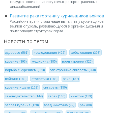
желудка вошли в пятерку самых распространенных
онкозаболеваний
Развитие рака гортани у курильщиков вейпов
Российские врачи стали чаще выявлять у курильщиков
вейпов опухоль, развивающуюся в органах дыхания и
прилегающих структурах горла
Новости по тегам
здоровье
исследования
заболевания
(561)
(422)
(393)
курение
медицина
вред курения
(393)
(385)
(325)
борьба с курением
электронные сигареты
(323)
(260)
вейпинг
статистика
вейп
(189)
(188)
(187)
курение и дети
сигареты
(162)
(150)
законодательство
табак
никотин
(144)
(140)
(139)
запрет курения
вред никотина
рак
(128)
(92)
(80)