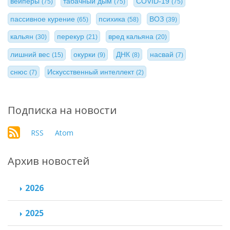
вейперы
табачный дым
COVID-19
(75)
(75)
(75)
пассивное курение
психика
ВОЗ
(65)
(58)
(39)
кальян
перекур
вред кальяна
(30)
(21)
(20)
лишний вес
окурки
ДНК
насвай
(15)
(9)
(8)
(7)
снюс
Искусственный интеллект
(7)
(2)
Подписка на новости
RSS
Atom
Архив новостей
2026
2025