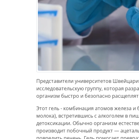
Представители университетов Швейцарии
исследовательскую группу, которая разр
организм быстро и безопасно расщеплять
Этот гель - комбинация атомов железа и 
молока), встретившись с алкоголем в пи
детоксикации. Обычно организм естеств
производит побочный продукт — ацеталь
повредить печень. Гель помогает преврат