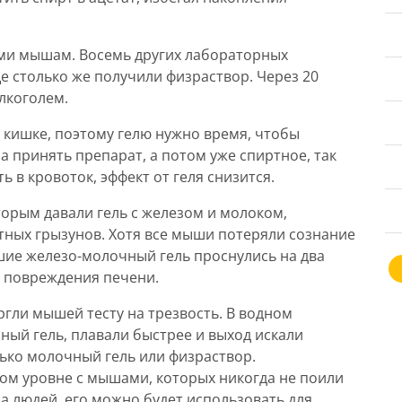
ьми мышам. Восемь других лабораторных
е столько же получили физраствор. Через 20
лкоголем.
й кишке, поэтому гелю нужно время, чтобы
а принять препарат, а потом уже спиртное, так
ь в кровоток, эффект от геля снизится.
орым давали гель с железом и молоком,
тных грызунов. Хотя все мыши потеряли сознание
шие железо-молочный гель проснулись на два
т повреждения печени.
ргли мышей тесту на трезвость. В водном
ый гель, плавали быстрее и выход искали
лько молочный гель или физраствор.
ом уровне с мышами, которых никогда не поили
на людей, его можно будет использовать для