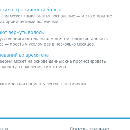
оться с хронической болью
 сам может «выключать» воспаление — и это открытие
ы с хроническими болезнями.
ают вернуть волосы
усственного интеллекта, может не только остановить
ос — простым уколом раз в несколько месяцев.
леваний во время сна
leepFM может на основе данных сна прогнозировать
задолго до появления симптомов.
антировали пациенту легкое генетически
ели
Дополнительно