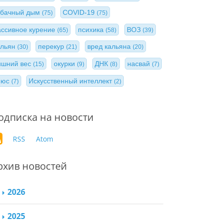
абачный дым
COVID-19
(75)
(75)
ассивное курение
психика
ВОЗ
(65)
(58)
(39)
альян
перекур
вред кальяна
(30)
(21)
(20)
ишний вес
окурки
ДНК
насвай
(15)
(9)
(8)
(7)
нюс
Искусственный интеллект
(7)
(2)
одписка на новости
RSS
Atom
рхив новостей
2026
2025