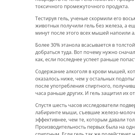
токсичного промежуточного продукта.
Тестируя гель, ученые скормили его вос
животных получили гель без железа, а ещ
минут после этого всех мышей напоили а
Более 30% этанола всасывается в толсто
добраться туда. Вот почему нужно сначал
как, если последнее успеет раньше попаст
Содержание алкоголя в крови мышей, кот
оказалось ниже, чем у остальных подопы
после употребления спиртного, получив
часа раньше других. И гель защитил их о
Спустя шесть часов исследователи подве
лабиринте мыши, съевшие железо-молочн
эффективнее, чем те, которым давали то
Производительность первых была на одн
спиртным. Если гель так же подействует 