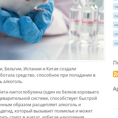
т
п
к
л
с
П
, Бельгии, Испании и Китая создали
аботала средство, способное при попадании в
 алкоголь.
А
бета-лактоглобулина (один из белков коровьего
щеварительной системе, способствует быстрой
енным образом расщепляет алкоголь и
дегид, который вызывает похмелье и может
ить спирт в ацетат, избегая накопления