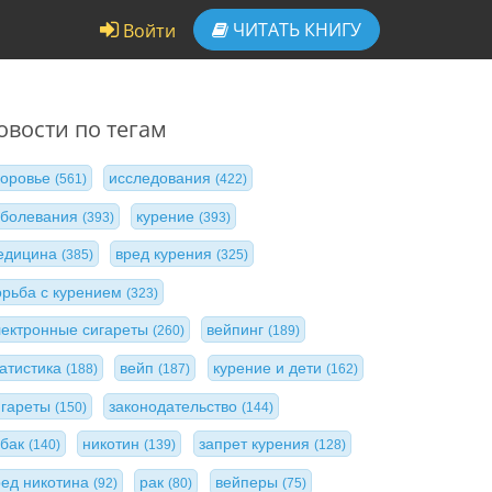
ЧИТАТЬ
КНИГУ
Войти
овости по тегам
доровье
исследования
(561)
(422)
аболевания
курение
(393)
(393)
едицина
вред курения
(385)
(325)
орьба с курением
(323)
лектронные сигареты
вейпинг
(260)
(189)
татистика
вейп
курение и дети
(188)
(187)
(162)
игареты
законодательство
(150)
(144)
абак
никотин
запрет курения
(140)
(139)
(128)
ред никотина
рак
вейперы
(92)
(80)
(75)