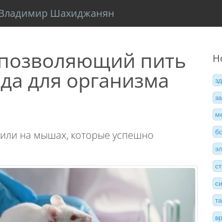
Владимир Шахиджанян
, позволяющий пить
Н
еда для организма
з
з
м
б
или на мышах, которые успешно
э
с
с
т
в