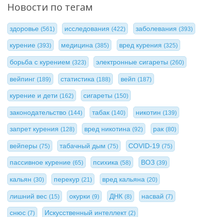
Новости по тегам
здоровье
исследования
заболевания
(561)
(422)
(393)
курение
медицина
вред курения
(393)
(385)
(325)
борьба с курением
электронные сигареты
(323)
(260)
вейпинг
статистика
вейп
(189)
(188)
(187)
курение и дети
сигареты
(162)
(150)
законодательство
табак
никотин
(144)
(140)
(139)
запрет курения
вред никотина
рак
(128)
(92)
(80)
вейперы
табачный дым
COVID-19
(75)
(75)
(75)
пассивное курение
психика
ВОЗ
(65)
(58)
(39)
кальян
перекур
вред кальяна
(30)
(21)
(20)
лишний вес
окурки
ДНК
насвай
(15)
(9)
(8)
(7)
снюс
Искусственный интеллект
(7)
(2)