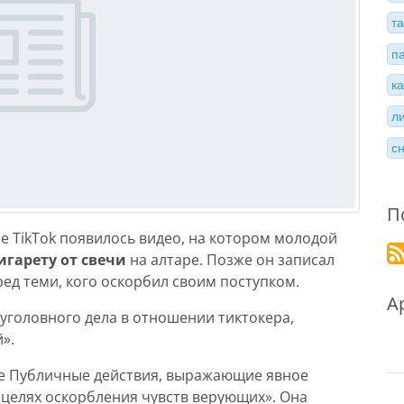
т
п
к
л
с
П
се TikTok появилось видео, на котором молодой
игарету от свечи
на алтаре. Позже он записал
ред теми, кого оскорбил своим поступком.
А
 уголовного дела в отношении тиктокера,
».
ье Публичные действия, выражающие явное
 целях оскорбления чувств верующих». Она