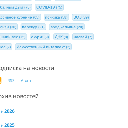
абачный дым
COVID-19
(75)
(75)
ассивное курение
психика
ВОЗ
(65)
(58)
(39)
альян
перекур
вред кальяна
(30)
(21)
(20)
ишний вес
окурки
ДНК
насвай
(15)
(9)
(8)
(7)
нюс
Искусственный интеллект
(7)
(2)
одписка на новости
RSS
Atom
рхив новостей
2026
2025