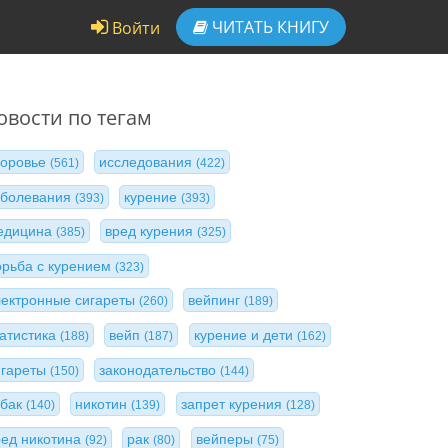
ЧИТАТЬ
КНИГУ
Войти
овости по тегам
доровье
исследования
(561)
(422)
аболевания
курение
(393)
(393)
едицина
вред курения
(385)
(325)
орьба с курением
(323)
лектронные сигареты
вейпинг
(260)
(189)
татистика
вейп
курение и дети
(188)
(187)
(162)
игареты
законодательство
(150)
(144)
абак
никотин
запрет курения
(140)
(139)
(128)
ред никотина
рак
вейперы
(92)
(80)
(75)