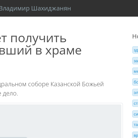
Владимир Шахиджанян
ет получить
Н
ивший в храме
з
з
м
б
едральном соборе Казанской Божьей
 дело.
э
с
с
т
в