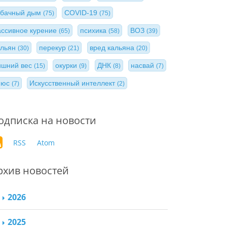
абачный дым
COVID-19
(75)
(75)
ассивное курение
психика
ВОЗ
(65)
(58)
(39)
альян
перекур
вред кальяна
(30)
(21)
(20)
ишний вес
окурки
ДНК
насвай
(15)
(9)
(8)
(7)
нюс
Искусственный интеллект
(7)
(2)
одписка на новости
RSS
Atom
рхив новостей
2026
2025