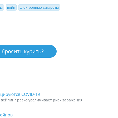
ры
вейп
электронные сигареты
 бросить курить?
ицируются COVID-19
 вейпинг резко увеличивает риск заражения
вейпов