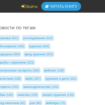
ЧИТАТЬ
КНИГУ
Войти
овости по тегам
доровье
исследования
(561)
(422)
аболевания
курение
(393)
(393)
едицина
вред курения
(385)
(325)
орьба с курением
(323)
лектронные сигареты
вейпинг
(260)
(189)
татистика
вейп
курение и дети
(188)
(187)
(162)
игареты
законодательство
(150)
(144)
абак
никотин
запрет курения
(140)
(139)
(128)
ред никотина
рак
вейперы
(92)
(80)
(75)