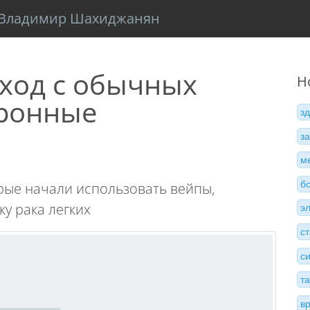
Владимир Шахиджанян
ход с обычных
Н
тронные
з
з
м
б
рые начали использовать вейпы,
у рака легких
э
с
с
т
в