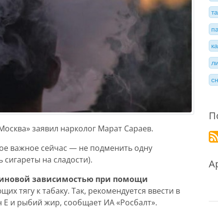
т
п
к
л
с
П
Москва» заявил нарколог Марат Сараев.
ое важное сейчас — не подменить одну
 сигареты на сладости).
А
отиновой зависимостью при помощи
щих тягу к табаку. Так, рекомендуется ввести в
 Е и рыбий жир, сообщает ИА «Росбалт».