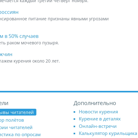
мечается каждый третий четверг ноября.
россиян
ансированное питание признаны явными угрозами
м в 50% случаев
еть раком мочевого пузыря.
ужчин
тажем курения около 20 лет.
ели
Дополнительно
Новости курения
ывы читателей
Курение в деталях
ор полётов
Онлайн-встречи
рии читателей
Калькулятор курильщика
истика по опросам