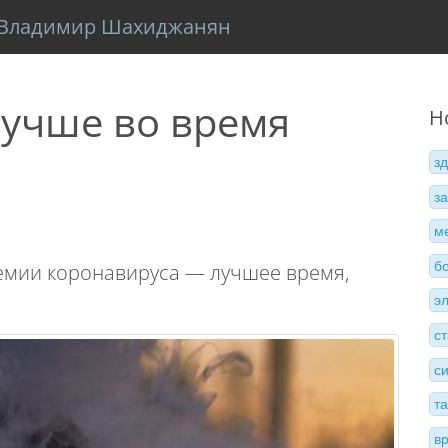
Владимир Шахиджанян
лучше во время
Н
з
з
м
б
емии коронавируса — лучшее время,
э
с
с
т
в