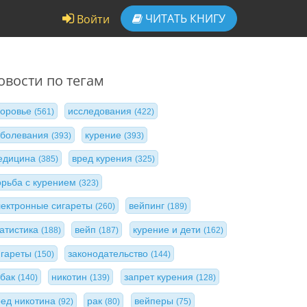
ЧИТАТЬ
КНИГУ
Войти
овости по тегам
доровье
исследования
(561)
(422)
аболевания
курение
(393)
(393)
едицина
вред курения
(385)
(325)
орьба с курением
(323)
лектронные сигареты
вейпинг
(260)
(189)
татистика
вейп
курение и дети
(188)
(187)
(162)
игареты
законодательство
(150)
(144)
абак
никотин
запрет курения
(140)
(139)
(128)
ред никотина
рак
вейперы
(92)
(80)
(75)