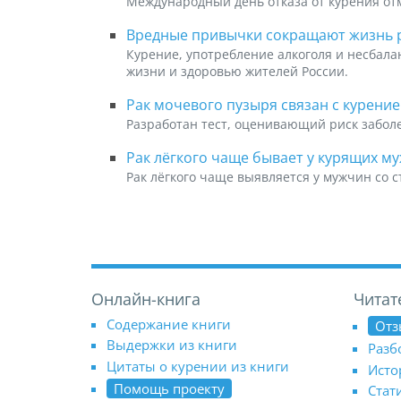
Международный день отказа от курения от
Вредные привычки сокращают жизнь 
Курение, употребление алкоголя и несбал
жизни и здоровью жителей России.
Рак мочевого пузыря связан с курение
Разработан тест, оценивающий риск забол
Рак лёгкого чаще бывает у курящих м
Рак лёгкого чаще выявляется у мужчин со с
Онлайн-книга
Читат
Содержание книги
Отз
Выдержки из книги
Разб
Цитаты о курении из книги
Исто
Помощь проекту
Стат