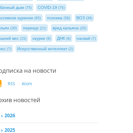
абачный дым
COVID-19
(75)
(75)
ассивное курение
психика
ВОЗ
(65)
(58)
(39)
альян
перекур
вред кальяна
(30)
(21)
(20)
ишний вес
окурки
ДНК
насвай
(15)
(9)
(8)
(7)
нюс
Искусственный интеллект
(7)
(2)
одписка на новости
RSS
Atom
рхив новостей
2026
2025