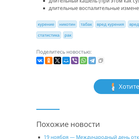
длительный кашель (при этом как сух
длительные воспалительные изменен
курение
никотин
табак
вред курения
вред
статистика
рак
Поделитесь новостью:
Хотите
Похожие новости
19 ноября — Международный день отк