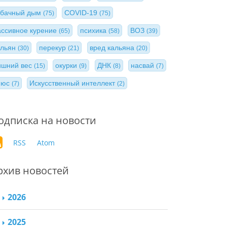
абачный дым
COVID-19
(75)
(75)
ассивное курение
психика
ВОЗ
(65)
(58)
(39)
альян
перекур
вред кальяна
(30)
(21)
(20)
ишний вес
окурки
ДНК
насвай
(15)
(9)
(8)
(7)
нюс
Искусственный интеллект
(7)
(2)
одписка на новости
RSS
Atom
рхив новостей
2026
2025