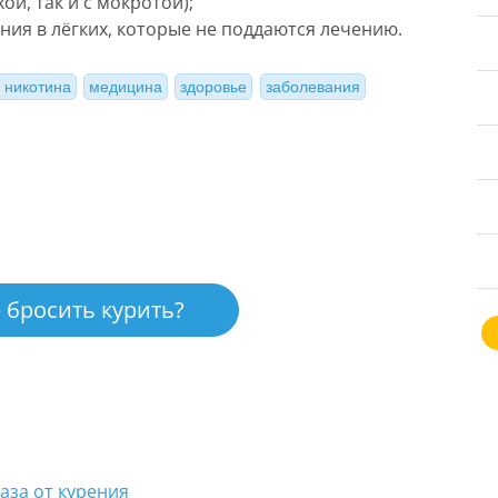
ой, так и с мокротой);
ия в лёгких, которые не поддаются лечению.
 никотина
медицина
здоровье
заболевания
 бросить курить?
аза от курения