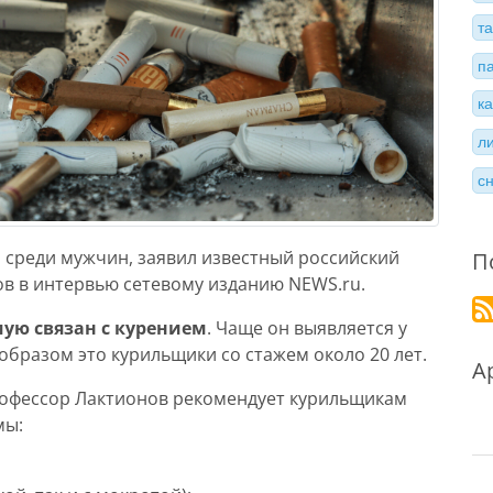
т
п
к
л
с
 среди мужчин, заявил известный российский
П
ов в интервью сетевому изданию NEWS.ru.
мую связан с курением
. Чаще он выявляется у
 образом это курильщики со стажем около 20 лет.
А
профессор Лактионов рекомендует курильщикам
мы: