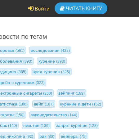
ЧИТАТЬ
КНИГУ
Войти
овости по тегам
доровье
исследования
(561)
(422)
аболевания
курение
(393)
(393)
едицина
вред курения
(385)
(325)
орьба с курением
(323)
лектронные сигареты
вейпинг
(260)
(189)
татистика
вейп
курение и дети
(188)
(187)
(162)
игареты
законодательство
(150)
(144)
абак
никотин
запрет курения
(140)
(139)
(128)
ред никотина
рак
вейперы
(92)
(80)
(75)