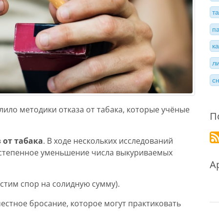
т
п
к
л
с
лило методики отказа от табака, которые учёные
П
 от табака
. В ходе нескольких исследований
постепенное уменьшение числа выкуриваемых
А
стим спор на солидную сумму).
естное бросание, которое могут практиковать