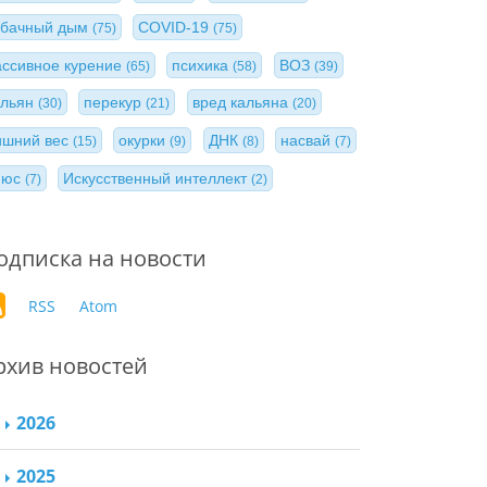
абачный дым
COVID-19
(75)
(75)
ассивное курение
психика
ВОЗ
(65)
(58)
(39)
альян
перекур
вред кальяна
(30)
(21)
(20)
ишний вес
окурки
ДНК
насвай
(15)
(9)
(8)
(7)
нюс
Искусственный интеллект
(7)
(2)
одписка на новости
RSS
Atom
рхив новостей
2026
2025