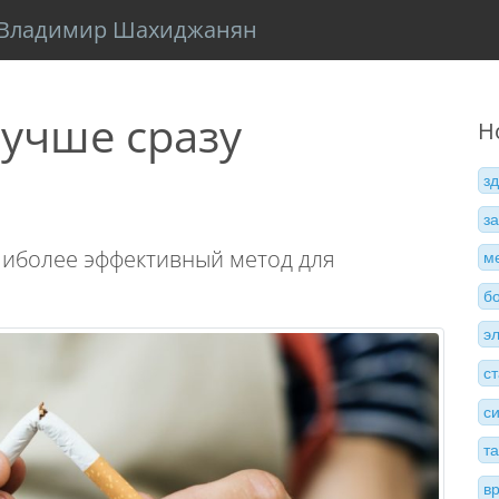
Владимир Шахиджанян
лучше сразу
Н
з
з
аиболее эффективный метод для
м
б
э
с
с
т
в