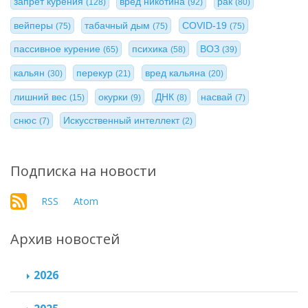
запрет курения
вред никотина
рак
(128)
(92)
(80)
вейперы
табачный дым
COVID-19
(75)
(75)
(75)
пассивное курение
психика
ВОЗ
(65)
(58)
(39)
кальян
перекур
вред кальяна
(30)
(21)
(20)
лишний вес
окурки
ДНК
насвай
(15)
(9)
(8)
(7)
снюс
Искусственный интеллект
(7)
(2)
Подписка на новости
RSS
Atom
Архив новостей
2026