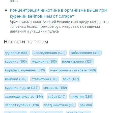
рака
Концентрация никотина в организме выше при
курении вейпов, чем от сигарет
Врач-пульмонолог Алексей Никишенков предупреждает о
головных болях, треморе рук, неврозах, повышении
давления и учащении пульса
Новости по тегам
здоровье
исследования
заболевания
(561)
(422)
(393)
курение
медицина
вред курения
(393)
(385)
(325)
борьба с курением
электронные сигареты
(323)
(260)
вейпинг
статистика
вейп
(189)
(188)
(187)
курение и дети
сигареты
(162)
(150)
законодательство
табак
никотин
(144)
(140)
(139)
запрет курения
вред никотина
рак
(128)
(92)
(80)