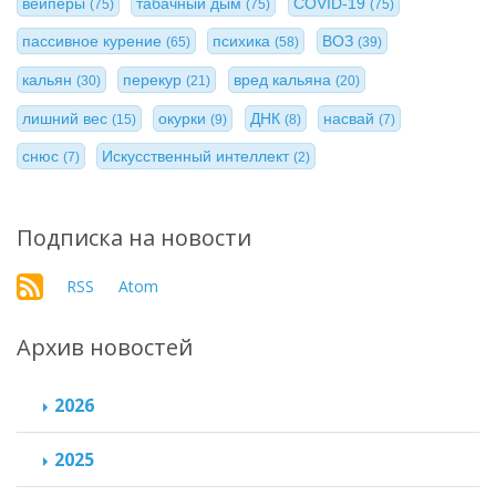
вейперы
табачный дым
COVID-19
(75)
(75)
(75)
пассивное курение
психика
ВОЗ
(65)
(58)
(39)
кальян
перекур
вред кальяна
(30)
(21)
(20)
лишний вес
окурки
ДНК
насвай
(15)
(9)
(8)
(7)
снюс
Искусственный интеллект
(7)
(2)
Подписка на новости
RSS
Atom
Архив новостей
2026
2025