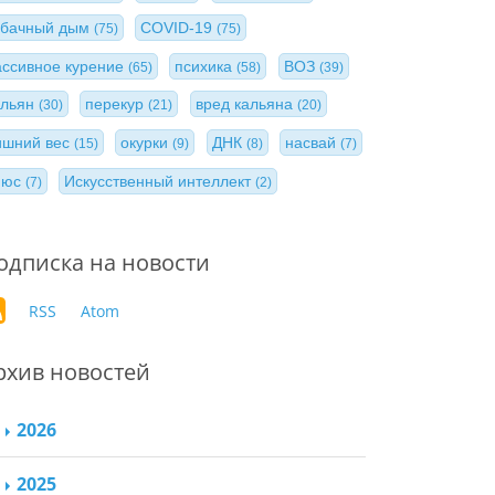
абачный дым
COVID-19
(75)
(75)
ассивное курение
психика
ВОЗ
(65)
(58)
(39)
альян
перекур
вред кальяна
(30)
(21)
(20)
ишний вес
окурки
ДНК
насвай
(15)
(9)
(8)
(7)
нюс
Искусственный интеллект
(7)
(2)
одписка на новости
RSS
Atom
рхив новостей
2026
2025