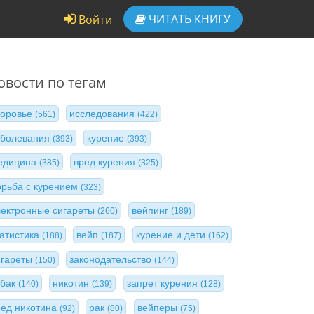
ЧИТАТЬ
КНИГУ
Войти
овости по тегам
доровье
исследования
(561)
(422)
аболевания
курение
(393)
(393)
едицина
вред курения
(385)
(325)
орьба с курением
(323)
лектронные сигареты
вейпинг
(260)
(189)
татистика
вейп
курение и дети
(188)
(187)
(162)
игареты
законодательство
(150)
(144)
абак
никотин
запрет курения
(140)
(139)
(128)
ред никотина
рак
вейперы
(92)
(80)
(75)