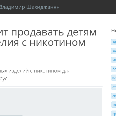
Владимир Шахиджанян
ит продавать детям
Н
лия с никотином
з
з
м
б
ых изделий с никотином для
русь.
э
с
с
т
в