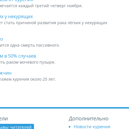
мечается каждый третий четверг ноября.
их у некурящих
т стать причиной развития рака лёгких у некурящих
го
ится одна смерть пассивного.
м в 50% случаев
еть раком мочевого пузыря.
ужчин
тажем курения около 20 лет.
ели
Дополнительно
Новости курения
ывы читателей