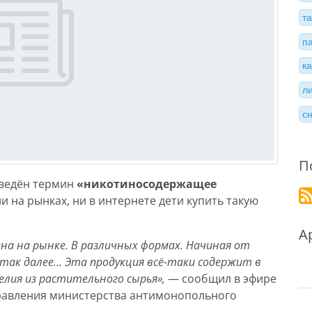
т
п
к
л
с
П
введён термин
«никотиносодержащее
 ни на рынках, ни в интернете дети купить такую
А
на на рынке. В различных формах. Начиная от
 так далее… Эта продукция всё-таки содержит в
елия из растительного сырья»,
— сообщил в эфире
правления министерства антимонопольного