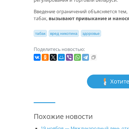
регулирования и торговли Беларуси.
Введение ограничений объясняется тем, 
табак,
вызывают привыкание и нанося
табак
вред никотина
здоровье
Поделитесь новостью:
Хотите
Похожие новости
19 ноября — Международный день отк