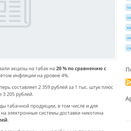
т
п
к
л
с
вали акцизы на табак на
20 % по сравнению с
П
учётом инфляции на уровне 4%.
ерь составляет 2 359 рублей за 1 тыс. штук плюс
 3 205 рублей.
А
ды табачной продукции, в том числе и для
а на электронные системы доставки никотина
лей
.