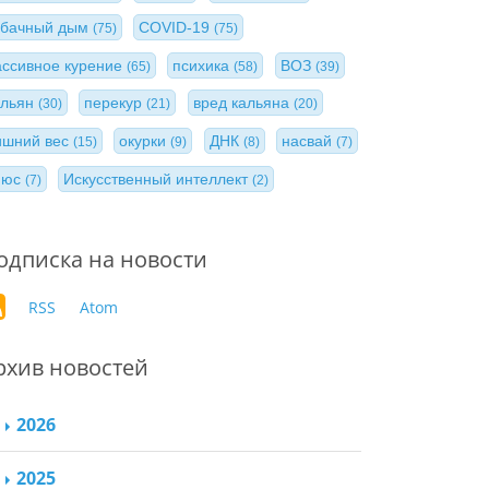
абачный дым
COVID-19
(75)
(75)
ассивное курение
психика
ВОЗ
(65)
(58)
(39)
альян
перекур
вред кальяна
(30)
(21)
(20)
ишний вес
окурки
ДНК
насвай
(15)
(9)
(8)
(7)
нюс
Искусственный интеллект
(7)
(2)
одписка на новости
RSS
Atom
рхив новостей
2026
2025