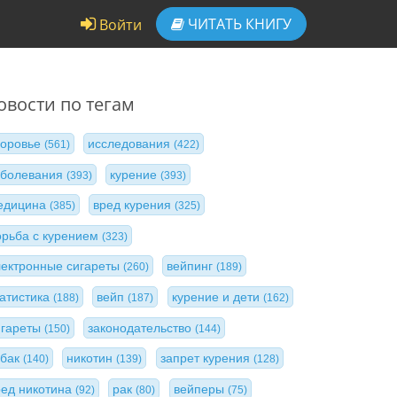
ЧИТАТЬ
КНИГУ
Войти
овости по тегам
доровье
исследования
(561)
(422)
аболевания
курение
(393)
(393)
едицина
вред курения
(385)
(325)
орьба с курением
(323)
лектронные сигареты
вейпинг
(260)
(189)
татистика
вейп
курение и дети
(188)
(187)
(162)
игареты
законодательство
(150)
(144)
абак
никотин
запрет курения
(140)
(139)
(128)
ред никотина
рак
вейперы
(92)
(80)
(75)