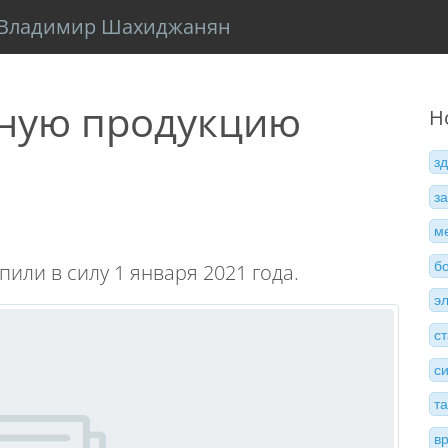
Владимир Шахиджанян
чную продукцию
Н
з
з
м
б
или в силу 1 января 2021 года.
э
с
с
т
в