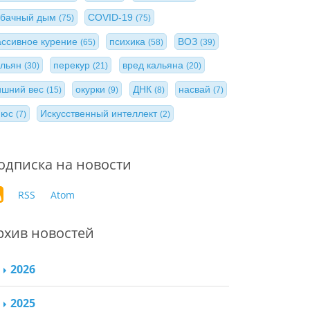
абачный дым
COVID-19
(75)
(75)
ассивное курение
психика
ВОЗ
(65)
(58)
(39)
альян
перекур
вред кальяна
(30)
(21)
(20)
ишний вес
окурки
ДНК
насвай
(15)
(9)
(8)
(7)
нюс
Искусственный интеллект
(7)
(2)
одписка на новости
RSS
Atom
рхив новостей
2026
2025