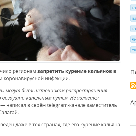
т
п
к
л
с
учило регионам
запретить курение кальянов в
П
и коронавирусной инфекции.
ны могут быть источником распространения
 воздушно-капельным путем. Не является
А
— написал в своём telegram-канале заместитель
Салагай.
ведён даже в тех странах, где его курение кальяна