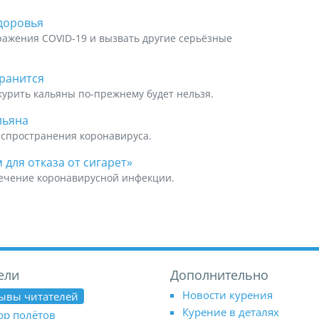
здоровья
ражения COVID-19 и вызвать другие серьёзные
хранится
 курить кальяны по-прежнему будет нельзя.
льяна
аспространения коронавируса.
для отказа от сигарет»
 течение коронавирусной инфекции.
ели
Дополнительно
Новости курения
ывы читателей
Курение в деталях
ор полётов