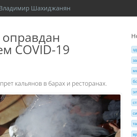
Владимир Шахиджанян
 оправдан
Н
ем COVID-19
з
з
м
б
рет кальянов в барах и ресторанах.
э
с
с
т
в