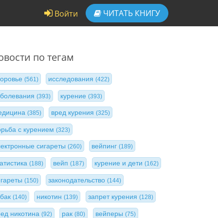
ЧИТАТЬ
КНИГУ
Войти
овости по тегам
доровье
исследования
(561)
(422)
аболевания
курение
(393)
(393)
едицина
вред курения
(385)
(325)
орьба с курением
(323)
лектронные сигареты
вейпинг
(260)
(189)
татистика
вейп
курение и дети
(188)
(187)
(162)
игареты
законодательство
(150)
(144)
абак
никотин
запрет курения
(140)
(139)
(128)
ред никотина
рак
вейперы
(92)
(80)
(75)