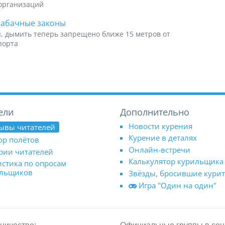
 организаций
табачные законы
я, дымить теперь запрещено ближе 15 метров от
порта
ели
Дополнительно
Новости курения
ывы читателей
Курение в деталях
ор полётов
Онлайн-встречи
рии читателей
Калькулятор курильщика
истика по опросам
ильщиков
Звёзды, бросившие кури
Игра "Один на один"