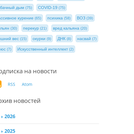
абачный дым
COVID-19
(75)
(75)
ассивное курение
психика
ВОЗ
(65)
(58)
(39)
альян
перекур
вред кальяна
(30)
(21)
(20)
ишний вес
окурки
ДНК
насвай
(15)
(9)
(8)
(7)
нюс
Искусственный интеллект
(7)
(2)
одписка на новости
RSS
Atom
рхив новостей
2026
2025