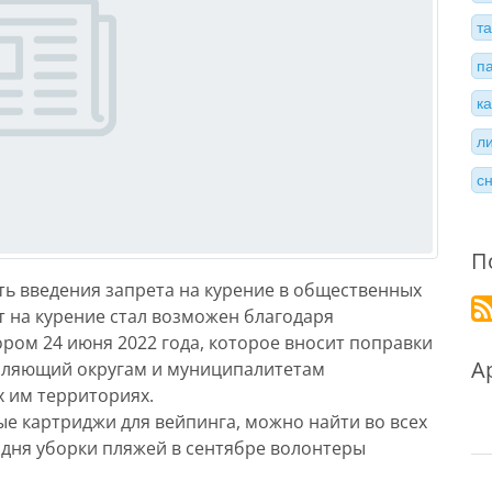
т
п
к
л
с
П
ть введения запрета на курение в общественных
т на курение стал возможен благодаря
ром 24 июня 2022 года, которое вносит поправки
А
воляющий округам и муниципалитетам
 им территориях.
ые картриджи для вейпинга, можно найти во всех
о дня уборки пляжей в сентябре волонтеры