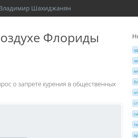
Владимир Шахиджанян
воздухе Флориды
Н
з
з
м
б
прос о запрете курения в общественных
э
с
с
т
в