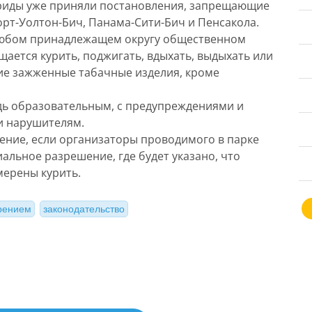
ориды уже приняли постановления, запрещающие
орт-Уолтон-Бич, Панама-Сити-Бич и Пенсакола.
 любом принадлежащем округу общественном
ается курить, поджигать, вдыхать, выдыхать или
угие зажженные табачные изделия, кроме
дь образовательным, с предупреждениями и
 нарушителям.
ение, если организаторы проводимого в парке
альное разрешение, где будет указано, что
мерены курить.
урением
законодательство