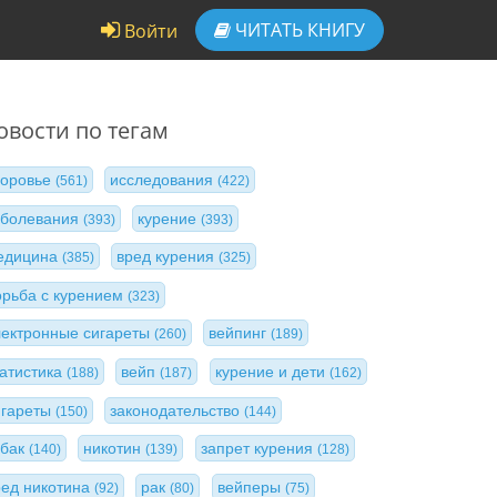
ЧИТАТЬ
КНИГУ
Войти
овости по тегам
доровье
исследования
(561)
(422)
аболевания
курение
(393)
(393)
едицина
вред курения
(385)
(325)
орьба с курением
(323)
лектронные сигареты
вейпинг
(260)
(189)
татистика
вейп
курение и дети
(188)
(187)
(162)
игареты
законодательство
(150)
(144)
абак
никотин
запрет курения
(140)
(139)
(128)
ред никотина
рак
вейперы
(92)
(80)
(75)