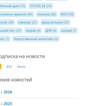
абачный дым
COVID-19
(75)
(75)
ассивное курение
психика
ВОЗ
(65)
(58)
(39)
альян
перекур
вред кальяна
(30)
(21)
(20)
ишний вес
окурки
ДНК
насвай
(15)
(9)
(8)
(7)
нюс
Искусственный интеллект
(7)
(2)
одписка на новости
RSS
Atom
рхив новостей
2026
2025