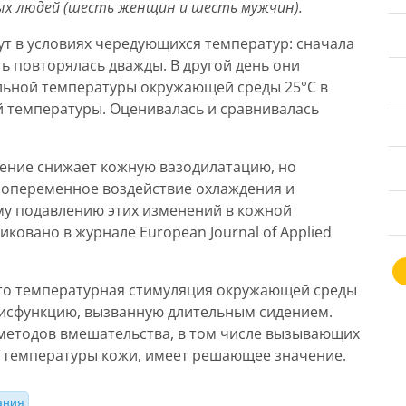
дых людей (шесть женщин и шесть мужчин).
ут в условиях чередующихся температур: сначала
ть повторялась дважды. В другой день они
льной температуры окружающей среды 25°C в
й температуры. Оценивалась и сравнивалась
дение снижает кожную вазодилатацию, но
Попеременное воздействие охлаждения и
му подавлению этих изменений в кожной
ковано в журнале European Journal of Applied
 что температурная стимуляция окружающей среды
дисфункцию, вызванную длительным сидением.
методов вмешательства, в том числе вызывающих
 температуры кожи, имеет решающее значение.
ания