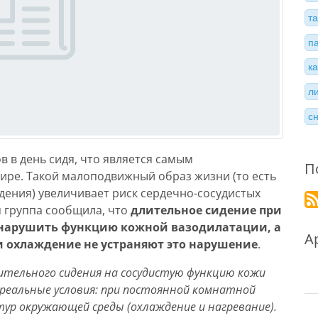
т
п
к
л
с
в в день сидя, что является самым
П
ре. Такой малоподвижный образ жизни (то есть
ения) увеличивает риск сердечно-сосудистых
я группа сообщила, что
длительное сидение при
 нарушить функцию кожной вазодилатации, а
А
и охлаждение не устраняют это нарушение
.
лительного сидения на сосудистую функцию кожи
 реальные условия: при постоянной комнатной
ур окружающей среды (охлаждение и нагревание).