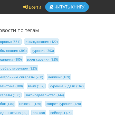
ЧИТАТЬ
КНИГУ
Войти
овости по тегам
доровье
исследования
(561)
(422)
аболевания
курение
(393)
(393)
едицина
вред курения
(385)
(325)
орьба с курением
(323)
лектронные сигареты
вейпинг
(260)
(189)
татистика
вейп
курение и дети
(188)
(187)
(162)
игареты
законодательство
(150)
(144)
абак
никотин
запрет курения
(140)
(139)
(128)
ред никотина
рак
вейперы
(92)
(80)
(75)