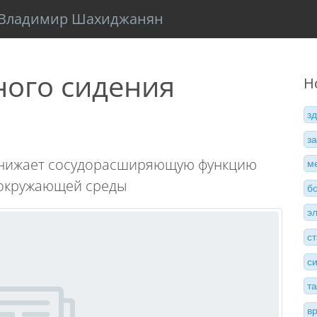
Владимир Шахиджанян
ного сидения
Н
з
з
 снижает сосудорасширяющую функцию
м
 окружающей среды
б
э
с
с
т
в