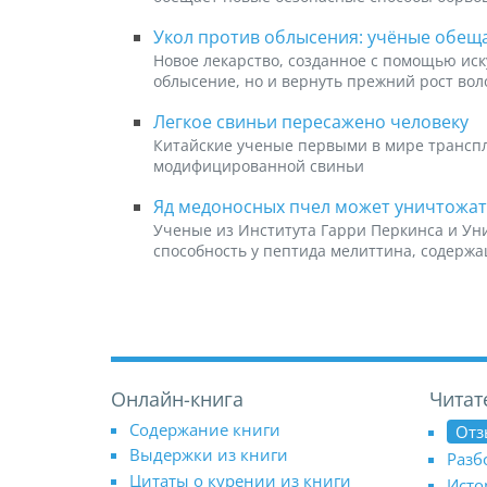
Укол против облысения: учёные обещ
Новое лекарство, созданное с помощью иск
облысение, но и вернуть прежний рост вол
Легкое свиньи пересажено человеку
Китайские ученые первыми в мире транспл
модифицированной свиньи
Яд медоносных пчел может уничтожат
Ученые из Института Гарри Перкинса и Ун
способность у пептида мелиттина, содержа
Онлайн-книга
Читат
Содержание книги
Отз
Выдержки из книги
Разб
Цитаты о курении из книги
Исто