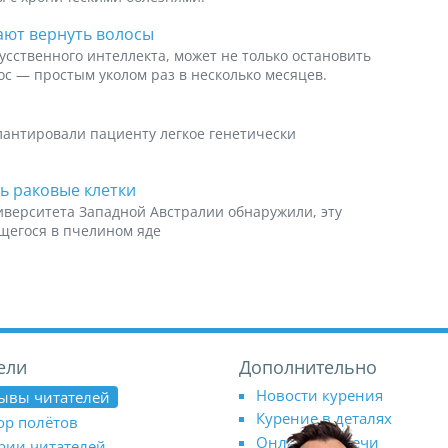
ают вернуть волосы
усственного интеллекта, может не только остановить
ос — простым уколом раз в несколько месяцев.
антировали пациенту легкое генетически
ь раковые клетки
иверситета Западной Австралии обнаружили, эту
щегося в пчелином яде
ели
Дополнительно
Новости курения
ывы читателей
Курение в деталях
ор полётов
Онлайн-встречи
рии читателей