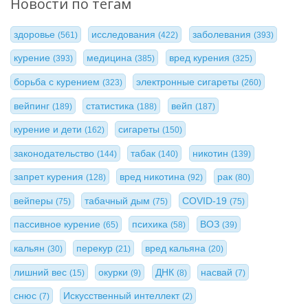
Новости по тегам
здоровье
исследования
заболевания
(561)
(422)
(393)
курение
медицина
вред курения
(393)
(385)
(325)
борьба с курением
электронные сигареты
(323)
(260)
вейпинг
статистика
вейп
(189)
(188)
(187)
курение и дети
сигареты
(162)
(150)
законодательство
табак
никотин
(144)
(140)
(139)
запрет курения
вред никотина
рак
(128)
(92)
(80)
вейперы
табачный дым
COVID-19
(75)
(75)
(75)
пассивное курение
психика
ВОЗ
(65)
(58)
(39)
кальян
перекур
вред кальяна
(30)
(21)
(20)
лишний вес
окурки
ДНК
насвай
(15)
(9)
(8)
(7)
снюс
Искусственный интеллект
(7)
(2)