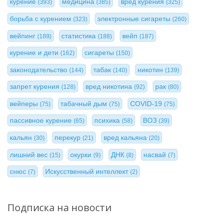
курение
медицина
вред курения
(393)
(385)
(325)
борьба с курением
электронные сигареты
(323)
(260)
вейпинг
статистика
вейп
(189)
(188)
(187)
курение и дети
сигареты
(162)
(150)
законодательство
табак
никотин
(144)
(140)
(139)
запрет курения
вред никотина
рак
(128)
(92)
(80)
вейперы
табачный дым
COVID-19
(75)
(75)
(75)
пассивное курение
психика
ВОЗ
(65)
(58)
(39)
кальян
перекур
вред кальяна
(30)
(21)
(20)
лишний вес
окурки
ДНК
насвай
(15)
(9)
(8)
(7)
снюс
Искусственный интеллект
(7)
(2)
Подписка на новости