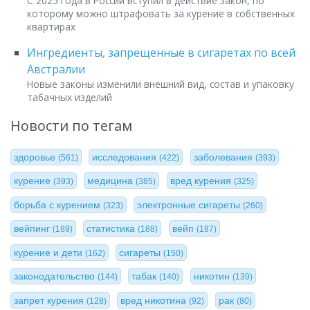
С 2025 года в России вступил в действие закон, по
которому можно штрафовать за курение в собственных
квартирах
Ингредиенты, запрещенные в сигаретах по всей
Австралии
Новые законы изменили внешний вид, состав и упаковку
табачных изделий
Новости по тегам
здоровье
исследования
заболевания
(561)
(422)
(393)
курение
медицина
вред курения
(393)
(385)
(325)
борьба с курением
электронные сигареты
(323)
(260)
вейпинг
статистика
вейп
(189)
(188)
(187)
курение и дети
сигареты
(162)
(150)
законодательство
табак
никотин
(144)
(140)
(139)
запрет курения
вред никотина
рак
(128)
(92)
(80)