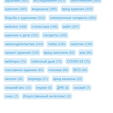
здоровье
исследования
заболевания
(561)
(422)
(393)
курение
медицина
вред курения
(393)
(385)
(325)
борьба с курением
электронные сигареты
(323)
(260)
вейпинг
статистика
вейп
(189)
(188)
(187)
курение и дети
сигареты
(162)
(150)
законодательство
табак
никотин
(144)
(140)
(139)
запрет курения
вред никотина
рак
(128)
(92)
(80)
вейперы
табачный дым
COVID-19
(75)
(75)
(75)
пассивное курение
психика
ВОЗ
(65)
(58)
(39)
кальян
перекур
вред кальяна
(30)
(21)
(20)
лишний вес
окурки
ДНК
насвай
(15)
(9)
(8)
(7)
снюс
Искусственный интеллект
(7)
(2)