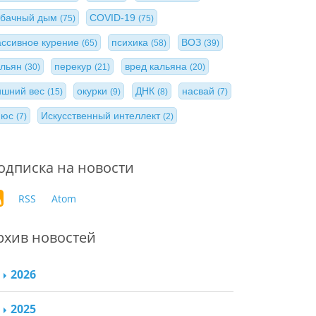
абачный дым
COVID-19
(75)
(75)
ассивное курение
психика
ВОЗ
(65)
(58)
(39)
альян
перекур
вред кальяна
(30)
(21)
(20)
ишний вес
окурки
ДНК
насвай
(15)
(9)
(8)
(7)
нюс
Искусственный интеллект
(7)
(2)
одписка на новости
RSS
Atom
рхив новостей
2026
2025