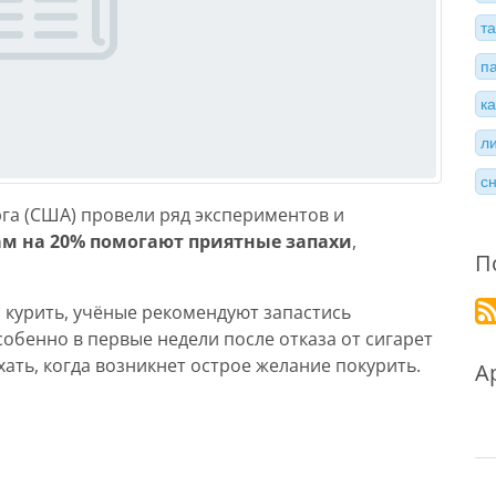
т
п
к
л
с
га (США) провели ряд экспериментов и
там на 20% помогают приятные запахи
,
П
л курить, учёные рекомендуют запастись
бенно в первые недели после отказа от сигарет
ать, когда возникнет острое желание покурить.
А