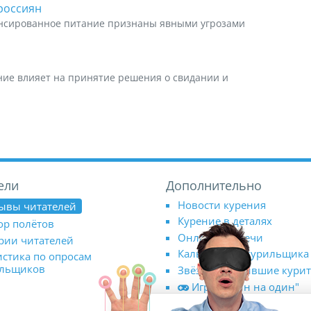
россиян
ансированное питание признаны явными угрозами
ние влияет на принятие решения о свидании и
ели
Дополнительно
Новости курения
ывы читателей
Курение в деталях
ор полётов
Онлайн-встречи
рии читателей
Калькулятор курильщика
истика по опросам
ильщиков
Звёзды, бросившие кури
Игра "Один на один"