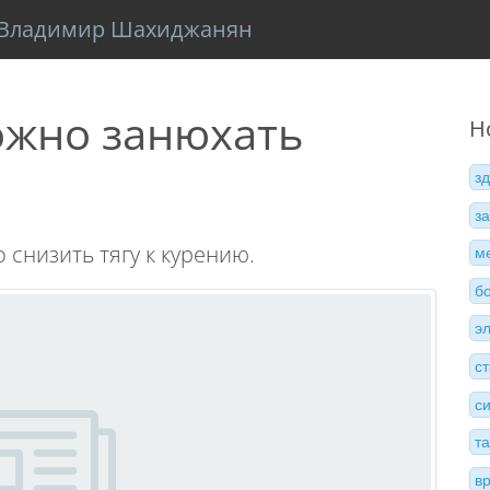
Владимир Шахиджанян
ожно занюхать
Н
з
з
 снизить тягу к курению.
м
б
э
с
с
т
в