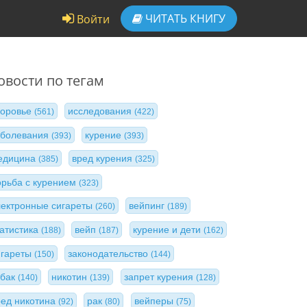
ЧИТАТЬ
КНИГУ
Войти
овости по тегам
доровье
исследования
(561)
(422)
аболевания
курение
(393)
(393)
едицина
вред курения
(385)
(325)
орьба с курением
(323)
лектронные сигареты
вейпинг
(260)
(189)
татистика
вейп
курение и дети
(188)
(187)
(162)
игареты
законодательство
(150)
(144)
абак
никотин
запрет курения
(140)
(139)
(128)
ред никотина
рак
вейперы
(92)
(80)
(75)