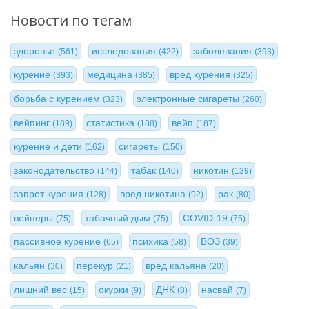
Новости по тегам
здоровье
исследования
заболевания
(561)
(422)
(393)
курение
медицина
вред курения
(393)
(385)
(325)
борьба с курением
электронные сигареты
(323)
(260)
вейпинг
статистика
вейп
(189)
(188)
(187)
курение и дети
сигареты
(162)
(150)
законодательство
табак
никотин
(144)
(140)
(139)
запрет курения
вред никотина
рак
(128)
(92)
(80)
вейперы
табачный дым
COVID-19
(75)
(75)
(75)
пассивное курение
психика
ВОЗ
(65)
(58)
(39)
кальян
перекур
вред кальяна
(30)
(21)
(20)
лишний вес
окурки
ДНК
насвай
(15)
(9)
(8)
(7)