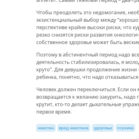
аппетит. Самый тяжелый период – два-три
Чтобы преодолеть это недомогание, нео
экзистенциальный выбор между “хорошо 
перспективе крайне высоки риски, что ку
резко снизятся риски развития онкологич
собственное здоровье может быть веским
Поэтому в абстинентный период надо все
деятельность стабилизировалась, я моло
круто”. Для девушки продолжение жизни 
ребенка, понятно, что надо отказываться
Человек должен переключиться. Если он 
возвращается к желанию закурить, надо п
крутит, кто-то делает дыхательные упра
первое время.
никотин
вред никотина
здоровье
психика