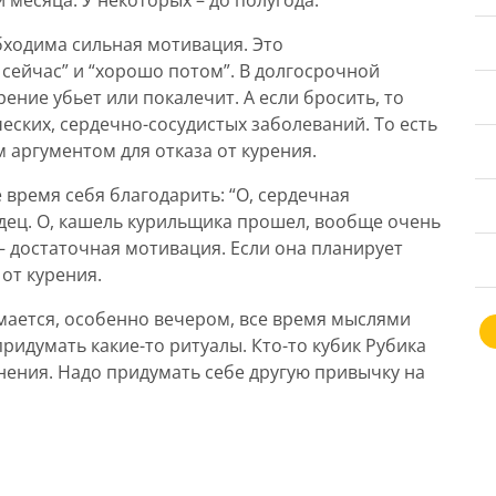
 месяца. У некоторых – до полугода.
бходима сильная мотивация. Это
сейчас” и “хорошо потом”. В долгосрочной
рение убьет или покалечит. А если бросить, то
еских, сердечно-сосудистых заболеваний. То есть
 аргументом для отказа от курения.
 время себя благодарить: “О, сердечная
дец. О, кашель курильщика прошел, вообще очень
– достаточная мотивация. Если она планирует
 от курения.
мается, особенно вечером, все время мыслями
ридумать какие-то ритуалы. Кто-то кубик Рубика
жнения. Надо придумать себе другую привычку на