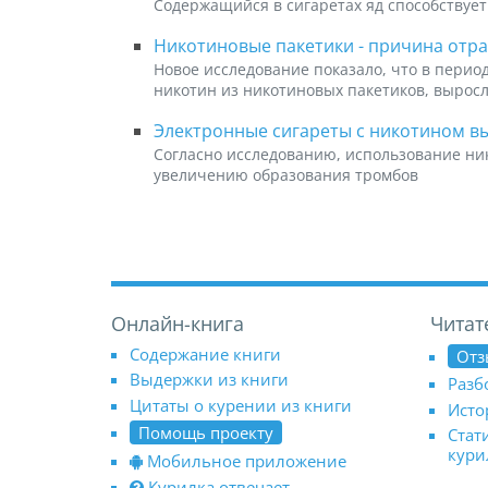
Содержащийся в сигаретах яд способствуе
Никотиновые пакетики - причина отра
Новое исследование показало, что в период
никотин из никотиновых пакетиков, выросл
Электронные сигареты с никотином в
Согласно исследованию, использование ни
увеличению образования тромбов
Онлайн-книга
Читат
Содержание книги
Отз
Выдержки из книги
Разб
Цитаты о курении из книги
Исто
Помощь проекту
Стат
кур
Мобильное приложение
Курилка отвечает