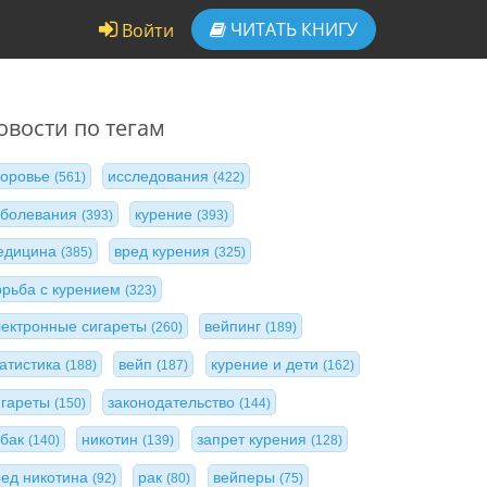
ЧИТАТЬ
КНИГУ
Войти
овости по тегам
доровье
исследования
(561)
(422)
аболевания
курение
(393)
(393)
едицина
вред курения
(385)
(325)
орьба с курением
(323)
лектронные сигареты
вейпинг
(260)
(189)
татистика
вейп
курение и дети
(188)
(187)
(162)
игареты
законодательство
(150)
(144)
абак
никотин
запрет курения
(140)
(139)
(128)
ред никотина
рак
вейперы
(92)
(80)
(75)