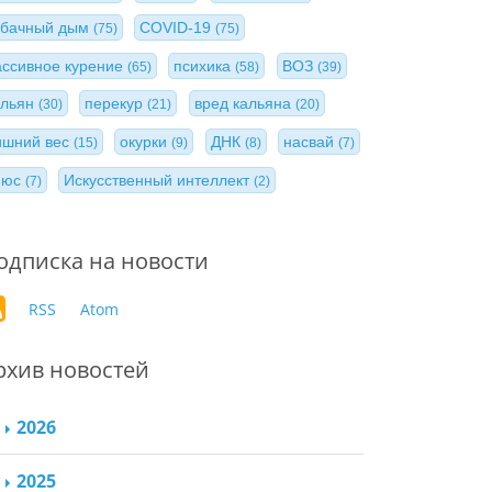
абачный дым
COVID-19
(75)
(75)
ассивное курение
психика
ВОЗ
(65)
(58)
(39)
альян
перекур
вред кальяна
(30)
(21)
(20)
ишний вес
окурки
ДНК
насвай
(15)
(9)
(8)
(7)
нюс
Искусственный интеллект
(7)
(2)
одписка на новости
RSS
Atom
рхив новостей
2026
2025