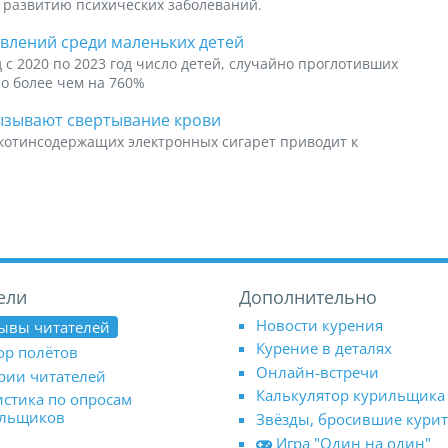
т развитию психических заболеваний.
влений среди маленьких детей
 с 2020 по 2023 год число детей, случайно проглотивших
о более чем на 760%
ызывают свертывание крови
котинсодержащих электронных сигарет приводит к
ели
Дополнительно
Новости курения
ывы читателей
Курение в деталях
ор полётов
Онлайн-встречи
рии читателей
Калькулятор курильщика
истика по опросам
ильщиков
Звёзды, бросившие кури
Игра "Один на один"