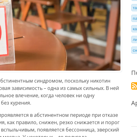
т
п
к
л
с
П
 абстинентным синдромом, поскольку никотин
вая зависимость – одна из самых сильных. В ней
льное влечение, когда человек ни одну
А
без курения.
 проявляется в абстинентном периоде при отказе
ия, как правило, снижен, резко снижается и порог
я вспыльчивым, появляется бессонница, зверский