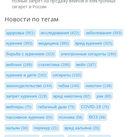
полный запрет на продажу вейпов и электронных
сигарет в России
Новости по тегам
здоровье
исследования
заболевания
(561)
(422)
(393)
курение
медицина
вред курения
(393)
(385)
(325)
борьба с курением
электронные сигареты
(323)
(260)
вейпинг
статистика
вейп
(189)
(188)
(187)
курение и дети
сигареты
(162)
(150)
законодательство
табак
никотин
(144)
(140)
(139)
запрет курения
вред никотина
рак
(128)
(92)
(80)
вейперы
табачный дым
COVID-19
(75)
(75)
(75)
пассивное курение
психика
ВОЗ
(65)
(58)
(39)
кальян
перекур
вред кальяна
(30)
(21)
(20)