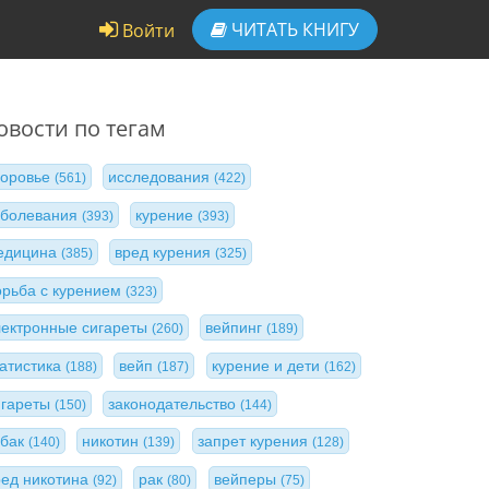
ЧИТАТЬ
КНИГУ
Войти
овости по тегам
доровье
исследования
(561)
(422)
аболевания
курение
(393)
(393)
едицина
вред курения
(385)
(325)
орьба с курением
(323)
лектронные сигареты
вейпинг
(260)
(189)
татистика
вейп
курение и дети
(188)
(187)
(162)
игареты
законодательство
(150)
(144)
абак
никотин
запрет курения
(140)
(139)
(128)
ред никотина
рак
вейперы
(92)
(80)
(75)