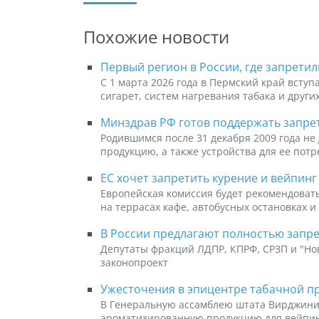
Похожие новости
Первый регион в России, где запрети
С 1 марта 2026 года в Пермский край всту
сигарет, систем нагревания табака и други
Минздрав РФ готов поддержать запре
Родившимся после 31 декабря 2009 года н
продукцию, а также устройства для ее пот
ЕС хочет запретить курение и вейпинг
Европейская комиссия будет рекомендовать
на террасах кафе, автобусных остановках и
В России предлагают полностью запр
Депутаты фракций ЛДПР, КПРФ, СРЗП и "Но
законопроект
Ужесточения в эпицентре табачной 
В Генеральную ассамблею штата Вирджин
ароматизированную продукцию для вейпи