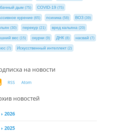
абачный дым
COVID-19
(75)
(75)
ассивное курение
психика
ВОЗ
(65)
(58)
(39)
альян
перекур
вред кальяна
(30)
(21)
(20)
ишний вес
окурки
ДНК
насвай
(15)
(9)
(8)
(7)
нюс
Искусственный интеллект
(7)
(2)
одписка на новости
RSS
Atom
рхив новостей
2026
2025