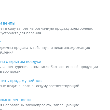
ли вейпы
пает в силу запрет на розничную продажу электронных
х устройств для парения.
т
е должны продавать табачную и никотинсодержащую
ребления
 на открытом воздухе
 запрет курения в том числе безникотиновой продукции
 в зоопарках
етить продажу вейпов
вые люди" внесли в Госдуму соответствующий
промышленности
ия направлены законопроекты, запрещающие
нга