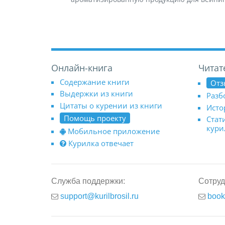
Онлайн-книга
Читат
Содержание книги
Отз
Выдержки из книги
Разб
Цитаты о курении из книги
Исто
Помощь проекту
Стат
кур
Мобильное приложение
Курилка отвечает
Служба поддержки:
Сотруд
support@kurilbrosil.ru
book