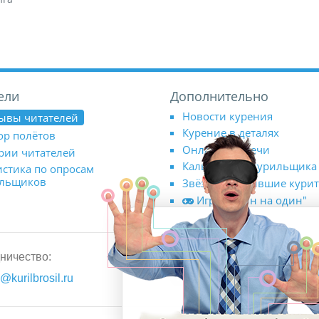
ели
Дополнительно
Новости курения
ывы читателей
Курение в деталях
ор полётов
Онлайн-встречи
рии читателей
Калькулятор курильщика
истика по опросам
ильщиков
Звёзды, бросившие кури
Игра "Один на один"
ничество:
Официальные группы в соц
@kurilbrosil.ru
ВКонтакте
Youtube-ка