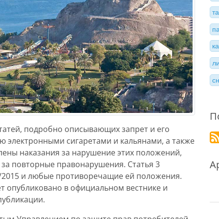
т
п
к
л
с
П
статей, подробно описывающих запрет и его
лю электронными сигаретами и кальянами, а также
слены наказания за нарушение этих положений,
А
за повторные правонарушения. Статья 3
2015 и любые противоречащие ей положения.
дет опубликовано в официальном вестнике и
публикации.