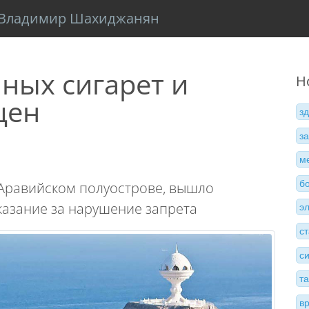
Владимир Шахиджанян
ных сигарет и
Н
щен
з
з
м
б
 Аравийском полуострове, вышло
азание за нарушение запрета
э
с
с
т
в