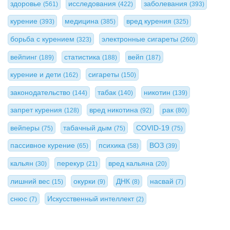
здоровье
исследования
заболевания
(561)
(422)
(393)
курение
медицина
вред курения
(393)
(385)
(325)
борьба с курением
электронные сигареты
(323)
(260)
вейпинг
статистика
вейп
(189)
(188)
(187)
курение и дети
сигареты
(162)
(150)
законодательство
табак
никотин
(144)
(140)
(139)
запрет курения
вред никотина
рак
(128)
(92)
(80)
вейперы
табачный дым
COVID-19
(75)
(75)
(75)
пассивное курение
психика
ВОЗ
(65)
(58)
(39)
кальян
перекур
вред кальяна
(30)
(21)
(20)
лишний вес
окурки
ДНК
насвай
(15)
(9)
(8)
(7)
снюс
Искусственный интеллект
(7)
(2)