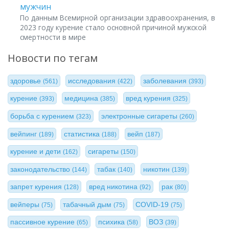
мужчин
По данным Всемирной организации здравоохранения, в
2023 году курение стало основной причиной мужской
смертности в мире
Новости по тегам
здоровье
исследования
заболевания
(561)
(422)
(393)
курение
медицина
вред курения
(393)
(385)
(325)
борьба с курением
электронные сигареты
(323)
(260)
вейпинг
статистика
вейп
(189)
(188)
(187)
курение и дети
сигареты
(162)
(150)
законодательство
табак
никотин
(144)
(140)
(139)
запрет курения
вред никотина
рак
(128)
(92)
(80)
вейперы
табачный дым
COVID-19
(75)
(75)
(75)
пассивное курение
психика
ВОЗ
(65)
(58)
(39)