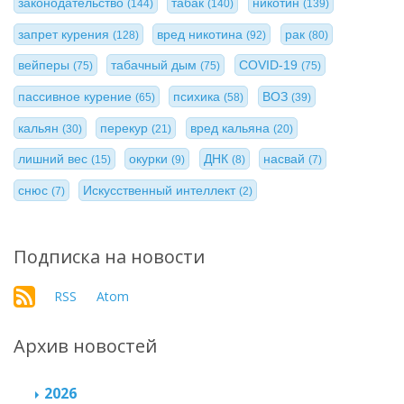
законодательство
табак
никотин
(144)
(140)
(139)
запрет курения
вред никотина
рак
(128)
(92)
(80)
вейперы
табачный дым
COVID-19
(75)
(75)
(75)
пассивное курение
психика
ВОЗ
(65)
(58)
(39)
кальян
перекур
вред кальяна
(30)
(21)
(20)
лишний вес
окурки
ДНК
насвай
(15)
(9)
(8)
(7)
снюс
Искусственный интеллект
(7)
(2)
Подписка на новости
RSS
Atom
Архив новостей
2026