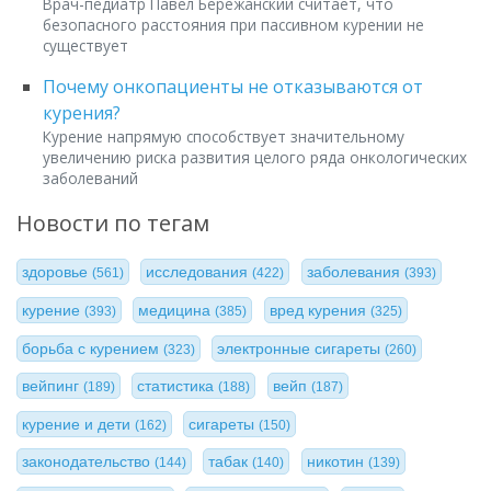
Врач-педиатр Павел Бережанский считает, что
безопасного расстояния при пассивном курении не
существует
Почему онкопациенты не отказываются от
курения?
Курение напрямую способствует значительному
увеличению риска развития целого ряда онкологических
заболеваний
Новости по тегам
здоровье
исследования
заболевания
(561)
(422)
(393)
курение
медицина
вред курения
(393)
(385)
(325)
борьба с курением
электронные сигареты
(323)
(260)
вейпинг
статистика
вейп
(189)
(188)
(187)
курение и дети
сигареты
(162)
(150)
законодательство
табак
никотин
(144)
(140)
(139)