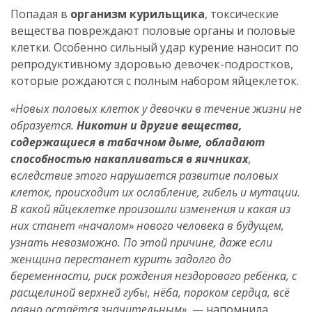
Попадая в
организм курильщика
, токсические
вещества повреждают половые органы и половые
клетки. Особенно сильный удар курение наносит по
репродуктивному здоровью девочек-подростков,
которые рождаются с полным набором яйцеклеток.
«Новых половых клеток у девочки в течение жизни не
образуется.
Никотин и другие вещества,
содержащиеся в табачном дыме, обладают
способностью накапливаться в яичниках
,
вследствие этого нарушается развитие половых
клеток, происходит их ослабление, гибель и мутации.
В какой яйцеклетке произошли изменения и какая из
них станет «началом» нового человека в будущем,
узнать невозможно. По этой причине, даже если
женщина перестанет курить задолго до
беременности, риск рождения нездорового ребёнка, с
расщелиной верхней губы, нёба, пороком сердца, всё
равно остаётся значительным»,
— напомнила