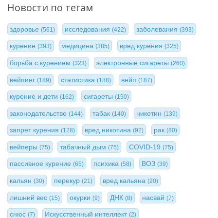
Новости по тегам
здоровье
исследования
заболевания
(561)
(422)
(393)
курение
медицина
вред курения
(393)
(385)
(325)
борьба с курением
электронные сигареты
(323)
(260)
вейпинг
статистика
вейп
(189)
(188)
(187)
курение и дети
сигареты
(162)
(150)
законодательство
табак
никотин
(144)
(140)
(139)
запрет курения
вред никотина
рак
(128)
(92)
(80)
вейперы
табачный дым
COVID-19
(75)
(75)
(75)
пассивное курение
психика
ВОЗ
(65)
(58)
(39)
кальян
перекур
вред кальяна
(30)
(21)
(20)
лишний вес
окурки
ДНК
насвай
(15)
(9)
(8)
(7)
снюс
Искусственный интеллект
(7)
(2)