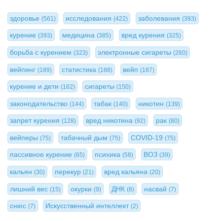
здоровье
исследования
заболевания
(561)
(422)
(393)
курение
медицина
вред курения
(393)
(385)
(325)
борьба с курением
электронные сигареты
(323)
(260)
вейпинг
статистика
вейп
(189)
(188)
(187)
курение и дети
сигареты
(162)
(150)
законодательство
табак
никотин
(144)
(140)
(139)
запрет курения
вред никотина
рак
(128)
(92)
(80)
вейперы
табачный дым
COVID-19
(75)
(75)
(75)
пассивное курение
психика
ВОЗ
(65)
(58)
(39)
кальян
перекур
вред кальяна
(30)
(21)
(20)
лишний вес
окурки
ДНК
насвай
(15)
(9)
(8)
(7)
снюс
Искусственный интеллект
(7)
(2)