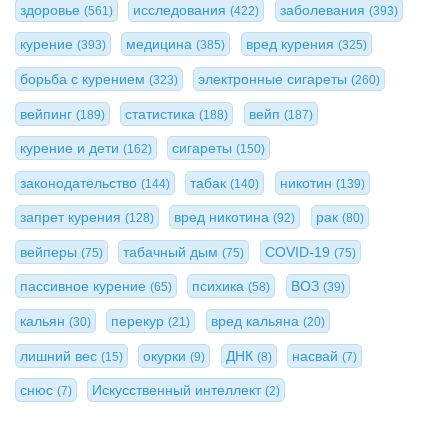
здоровье
исследования
заболевания
(561)
(422)
(393)
курение
медицина
вред курения
(393)
(385)
(325)
борьба с курением
электронные сигареты
(323)
(260)
вейпинг
статистика
вейп
(189)
(188)
(187)
курение и дети
сигареты
(162)
(150)
законодательство
табак
никотин
(144)
(140)
(139)
запрет курения
вред никотина
рак
(128)
(92)
(80)
вейперы
табачный дым
COVID-19
(75)
(75)
(75)
пассивное курение
психика
ВОЗ
(65)
(58)
(39)
кальян
перекур
вред кальяна
(30)
(21)
(20)
лишний вес
окурки
ДНК
насвай
(15)
(9)
(8)
(7)
снюс
Искусственный интеллект
(7)
(2)