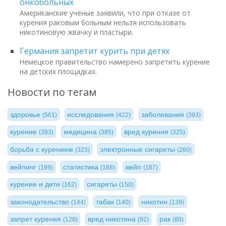
онкобольных
Американские учёные заявили, что при отказе от
курения раковым больным нельзя использовать
никотиновую жвачку и пластыри.
Германия запретит курить при детях
Немецкое правительство намерено запретить курение
на детских площадках.
Новости по тегам
здоровье
исследования
заболевания
(561)
(422)
(393)
курение
медицина
вред курения
(393)
(385)
(325)
борьба с курением
электронные сигареты
(323)
(260)
вейпинг
статистика
вейп
(189)
(188)
(187)
курение и дети
сигареты
(162)
(150)
законодательство
табак
никотин
(144)
(140)
(139)
запрет курения
вред никотина
рак
(128)
(92)
(80)